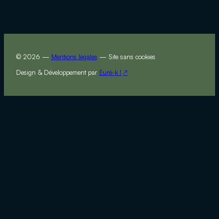
© 2026 —
Mentions légales
— Site sans cookies
Design & Développement par
Euré-k !