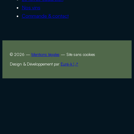
Nos vins
Commande & contact
© 2026 —
Mentions légales
— Site sans cookies
Design & Développement par
Euré-k !